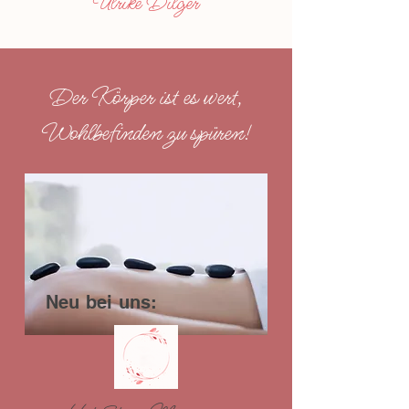
Ulrike Dilger
Der Körper ist es wert,
Wohlbefinden zu spüren!
Neu bei uns: