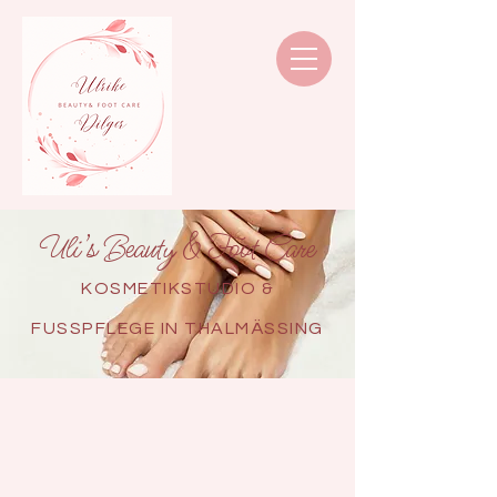
Uli’s Beauty & Foot Care
KOSMETIKSTUDIO &
FUSSPFLEGE IN THALMÄSSING